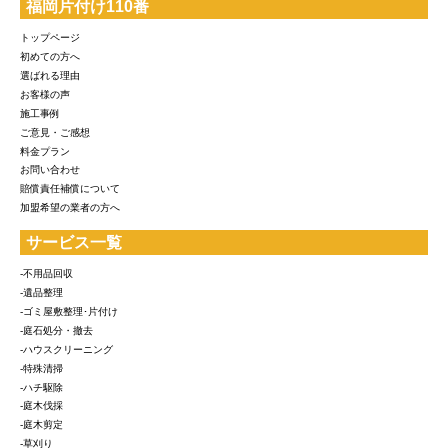
福岡片付け110番
トップページ
初めての方へ
選ばれる理由
お客様の声
施工事例
ご意見・ご感想
料金プラン
お問い合わせ
賠償責任補償について
加盟希望の業者の方へ
サービス一覧
-不用品回収
-遺品整理
-ゴミ屋敷整理･片付け
-庭石処分・撤去
-ハウスクリーニング
-特殊清掃
-ハチ駆除
-庭木伐採
-庭木剪定
-草刈り