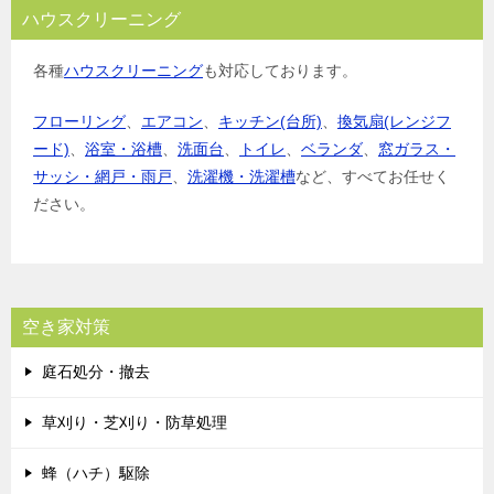
ハウスクリーニング
各種
ハウスクリーニング
も対応しております。
フローリング
、
エアコン
、
キッチン(台所)
、
換気扇(レンジフ
ード)
、
浴室・浴槽
、
洗面台
、
トイレ
、
ベランダ
、
窓ガラス・
サッシ・網戸・雨戸
、
洗濯機・洗濯槽
など、すべてお任せく
ださい。
空き家対策
庭石処分・撤去
草刈り・芝刈り・防草処理
蜂（ハチ）駆除