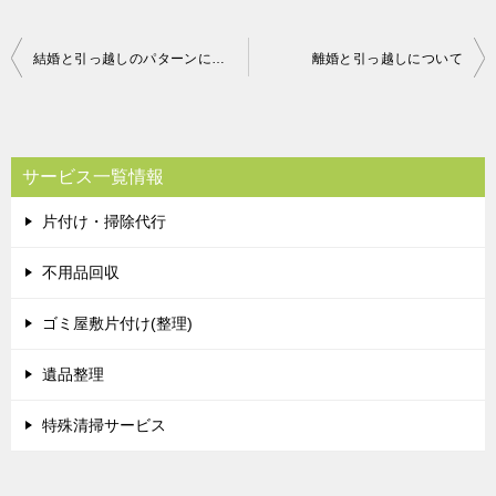
投
結婚と引っ越しのパターンについて
離婚と引っ越しについて
稿
ナ
ビ
サービス一覧情報
ゲ
片付け・掃除代行
ー
シ
不用品回収
ョ
ゴミ屋敷片付け(整理)
ン
遺品整理
特殊清掃サービス