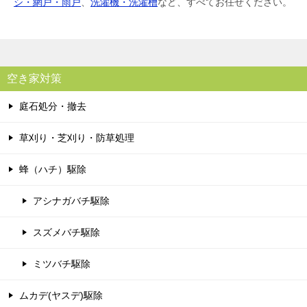
シ・網戸・雨戸
、
洗濯機・洗濯槽
など、すべてお任せください。
空き家対策
庭石処分・撤去
草刈り・芝刈り・防草処理
蜂（ハチ）駆除
アシナガバチ駆除
スズメバチ駆除
ミツバチ駆除
ムカデ(ヤスデ)駆除