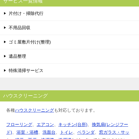
サービス一覧情報
片付け・掃除代行
不用品回収
ゴミ屋敷片付け(整理)
遺品整理
特殊清掃サービス
ハウスクリーニング
各種
ハウスクリーニング
も対応しております。
フローリング
、
エアコン
、
キッチン(台所)
、
換気扇(レンジフー
ド)
、
浴室・浴槽
、
洗面台
、
トイレ
、
ベランダ
、
窓ガラス・サッ