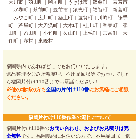
大川市｜苅田町｜岡垣町｜うきは市｜篠栗町｜宮若市
｜水巻町｜筑前町｜豊前市｜須恵町｜福智町｜新宮町
｜みやこ町｜広川町｜築上町｜遠賀町｜川崎町｜鞍手
町｜芦屋町｜大刀洗町｜大木町｜桂川町｜香春町｜添
田町｜糸田町｜小竹町｜久山町｜上毛町｜吉富町｜大
任町｜赤村｜東峰村
福岡県内であればどこでもお伺いいたします。
遺品整理やごみ屋敷整理、不用品回収等でお困りでした
ら福岡片付け110番までお電話ください！
※他の地域の方も
全国の片付け110番
にお気軽にご相談
ください。
福岡片付け110番作業の流れについて
福岡片付け110番の
お問い合わせ、およびお見積りは完
全無料
です。福岡県内にお住いの方で、不用品回収・遺