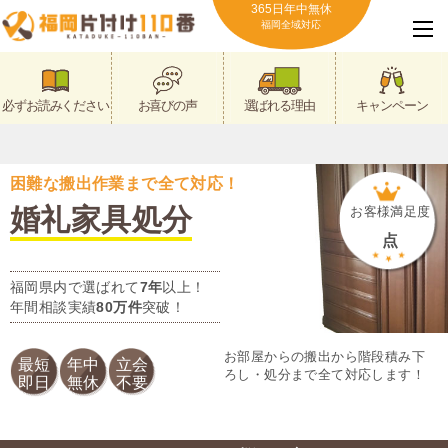
365日年中無休
福岡全域対応
必ずお読みください
お喜びの声
選ばれる理由
キャンペーン
困難な搬出作業まで全て対応！
婚礼家具処分
お客様満足度
点
福岡県内で選ばれて
7年
以上！
年間相談実績
80万件
突破！
お部屋からの搬出から階段積み下
最短
年中
立会
ろし・処分まで全て対応します！
即日
無休
不要