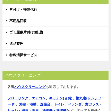
ゲ
片付け・掃除代行
ー
シ
不用品回収
ョ
ゴミ屋敷片付け(整理)
ン
遺品整理
特殊清掃サービス
ハウスクリーニング
各種
ハウスクリーニング
も対応しております。
フローリング
、
エアコン
、
キッチン(台所)
、
換気扇(レンジフ
ード)
、
浴室・浴槽
、
洗面台
、
トイレ
、
ベランダ
、
窓ガラス・
サッシ・網戸・雨戸
、
洗濯機・洗濯槽
など、すべてお任せく