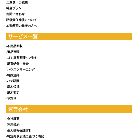
ご意見・ご感想
料金プラン
お問い合わせ
賠償責任補償について
加盟希望の業者の方へ
サービス一覧
-不用品回収
-遺品整理
-ゴミ屋敷整理･片付け
-庭石処分・撤去
-ハウスクリーニング
-特殊清掃
-ハチ駆除
-庭木伐採
-庭木剪定
-草刈り
運営会社
-会社概要
-利用規約
-個人情報保護方針
-特定商取引法に基づく表記