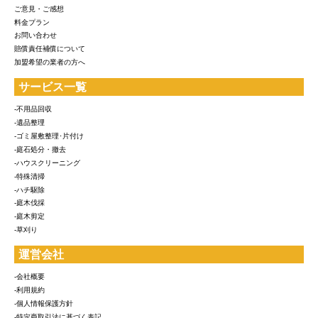
ご意見・ご感想
料金プラン
お問い合わせ
賠償責任補償について
加盟希望の業者の方へ
サービス一覧
-不用品回収
-遺品整理
-ゴミ屋敷整理･片付け
-庭石処分・撤去
-ハウスクリーニング
-特殊清掃
-ハチ駆除
-庭木伐採
-庭木剪定
-草刈り
運営会社
-会社概要
-利用規約
-個人情報保護方針
-特定商取引法に基づく表記