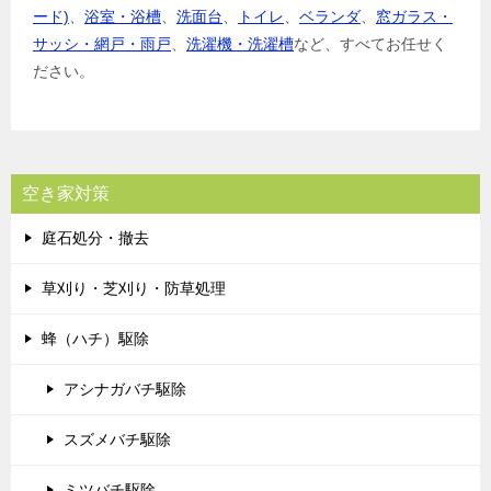
ード)
、
浴室・浴槽
、
洗面台
、
トイレ
、
ベランダ
、
窓ガラス・
サッシ・網戸・雨戸
、
洗濯機・洗濯槽
など、すべてお任せく
ださい。
空き家対策
庭石処分・撤去
草刈り・芝刈り・防草処理
蜂（ハチ）駆除
アシナガバチ駆除
スズメバチ駆除
ミツバチ駆除