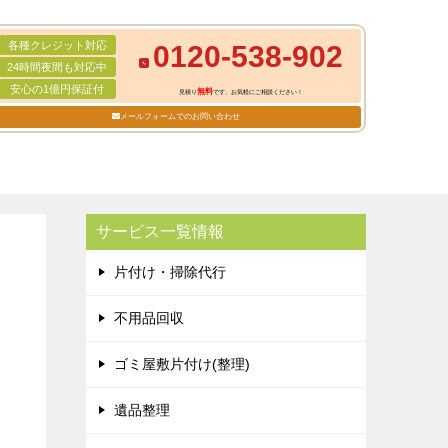
各種クレジット対応
0120-538-902
24時間夜間も対応中
安心の1億円保証付
無料
見積り
です。お気軽にご相談ください！
メールフォームでのお問い合わせ
サービス一覧情報
片付け・掃除代行
不用品回収
ゴミ屋敷片付け(整理)
遺品整理