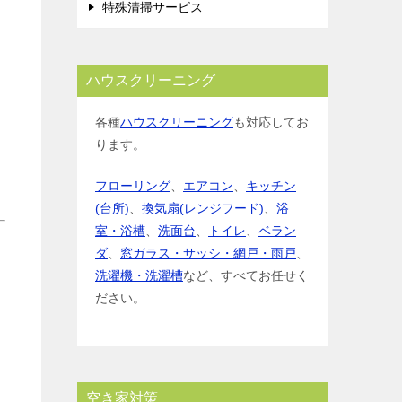
特殊清掃サービス
ハウスクリーニング
各種
ハウスクリーニング
も対応してお
ります。
フローリング
、
エアコン
、
キッチン
(台所)
、
換気扇(レンジフード)
、
浴
室・浴槽
、
洗面台
、
トイレ
、
ベラン
ダ
、
窓ガラス・サッシ・網戸・雨戸
、
洗濯機・洗濯槽
など、すべてお任せく
ださい。
空き家対策