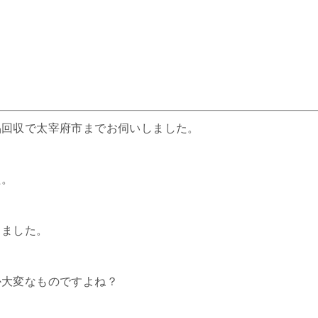
。
品回収で太宰府市までお伺いしました。
た。
りました。
か大変なものですよね？